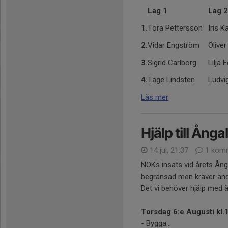
Lag 1
Lag 2
1.
Tora Pettersson
Iris 
2.
Vidar Engström
Olive
3.
Sigrid Carlborg
Lilja 
4.
Tage Lindsten
Ludvi
Läs mer
Hjälp till Ång
14 jul, 21:37
1 kom
NOKs insats vid årets Ånga
begränsad men kräver ändå
Det vi behöver hjälp med ä
Torsdag 6:e Augusti kl.
- Bygga...