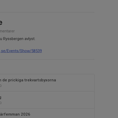
e
entarer
nu Ryssbergen avlyst.
ing.se/Events/Show/58539
 de prickiga trekvartsbyxorna
0
g
0
miärfemman 2026