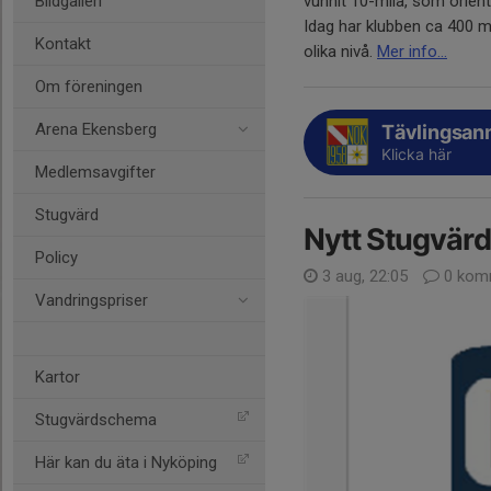
vunnit 10-mila, som orien
Bildgalleri
Idag har klubben ca 400 m
Kontakt
olika nivå.
Mer info...
Om föreningen
Arena Ekensberg
Tävlingsan
Klicka här
Medlemsavgifter
Stugvärd
Nytt Stugvär
Policy
3 aug, 22:05
0 kom
Vandringspriser
Kartor
Stugvärdschema
Här kan du äta i Nyköping