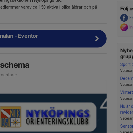
teringssektionen i Nyköpings SK.
edlemmar varav ca 150 aktiva i olika åldrar och på
Följ o
F
I
mälan - Eventor
Nyhet
grup
dschema
Sportl
Veteran
mentarer
Decem
Veteran
Vintert
Veteran
Nu är d
revide
Veteran
Senso
Veteran