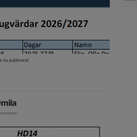
 nu publicerat.
0mila
entarer