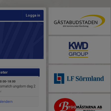
Logga in
teter
10:00-18:00
ktsmatch ungdom dag 2
r
alendern