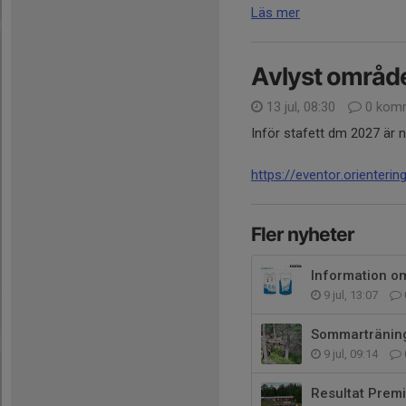
Läs mer
Avlyst områd
13 jul, 08:30
0 komm
Inför stafett dm 2027 är 
https://eventor.orienter
Fler nyheter
Information om
9 jul, 13:07
Sommartränin
9 jul, 09:14
Resultat Pre