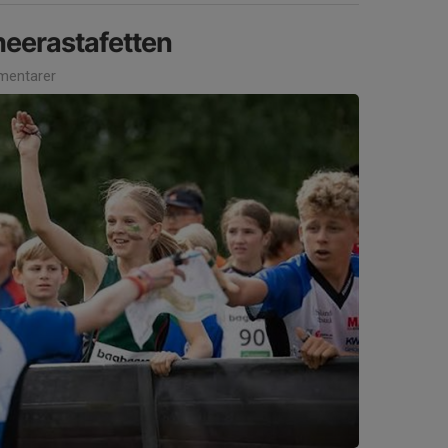
gheerastafetten
entarer