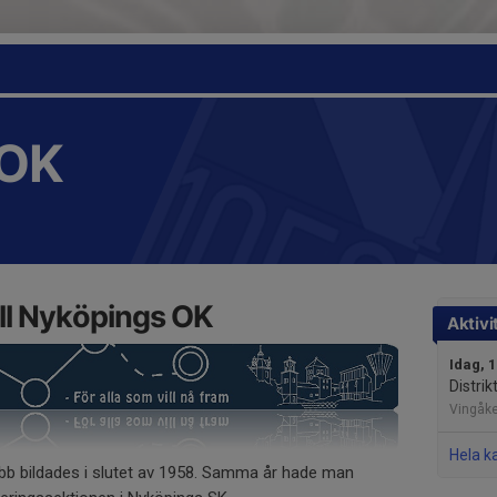
OK
ll Nyköpings OK
Aktivi
Idag, 
Distri
Vingåke
Hela k
bb bildades i slutet av 1958. Samma år hade man