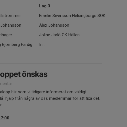
Lag 3
Källströmmer
Emelie Siversson Helsingborgs SOK
r Johansson
Alex Johansson
Edhager
Joline Jarlö OK Hällen
g Björnberg Färdig
In...
aloppet önskas
mentar
lopp blir som vi tidigare informerat om väldigt
 hjälp från några av oss medlemmar för att fixa det.
r:
17:00