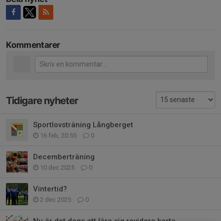
Kommentarer
Tidigare nyheter
Sportlovsträning Långberget
16 feb, 20:55
0
Decemberträning
10 dec 2025
0
Vintertid?
2 dec 2025
0
Nu är det dags att lära sig revidera karta