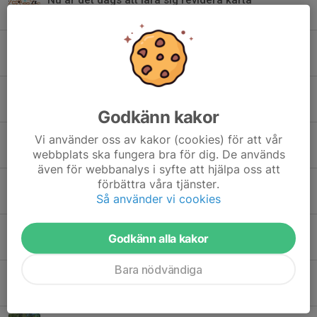
15 okt 2025
0
Sensommar vid Slätbaken
25 sep 2025
0
Gnesta 16 september.
16 sep 2025
0
Godkänn kakor
Skördetider
Vi använder oss av kakor (cookies) för att vår
webbplats ska fungera bra för dig. De används
15 sep 2025
0
även för webbanalys i syfte att hjälpa oss att
förbättra våra tjänster.
Budkavle DM
Så använder vi cookies
7 sep 2025
0
Sjösaröj
Godkänn alla kakor
21 aug 2025
0
Bara nödvändiga
Gubbvarning
26 jun 2025
0