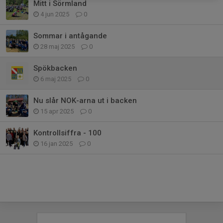
Mitt i Sörmland
4 jun 2025
0
Sommar i antågande
28 maj 2025
0
Spökbacken
6 maj 2025
0
Nu slår NOK-arna ut i backen
15 apr 2025
0
Kontrollsiffra - 100
16 jan 2025
0