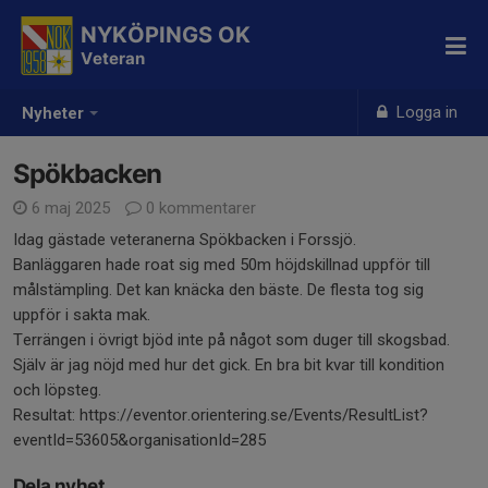
NYKÖPINGS OK
Veteran
Logga in
Nyheter
Spökbacken
6 maj 2025
0 kommentarer
Idag gästade veteranerna Spökbacken i Forssjö.
Banläggaren hade roat sig med 50m höjdskillnad uppför till
målstämpling. Det kan knäcka den bäste. De flesta tog sig
uppför i sakta mak.
Terrängen i övrigt bjöd inte på något som duger till skogsbad.
Själv är jag nöjd med hur det gick. En bra bit kvar till kondition
och löpsteg.
Resultat: https://eventor.orientering.se/Events/ResultList?
eventId=53605&organisationId=285
Dela nyhet