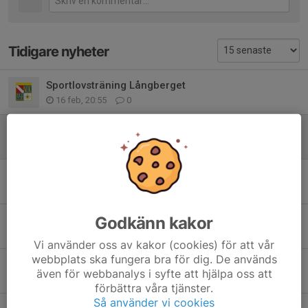
Tidigare nyheter
Sportlovsträning Långberget
16 feb, 20:55
0
Decemberträning
10 dec 2025
0
Vintertid?
2 dec 2025
0
Nu är det dags att lära sig revidera karta
Godkänn kakor
15 okt 2025
0
Vi använder oss av kakor (cookies) för att vår
webbplats ska fungera bra för dig. De används
Sensommar vid Slätbaken
även för webbanalys i syfte att hjälpa oss att
25 sep 2025
0
förbättra våra tjänster.
Så använder vi cookies