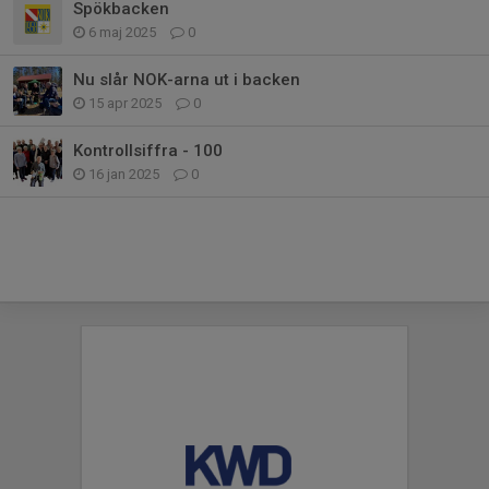
Spökbacken
6 maj 2025
0
Nu slår NOK-arna ut i backen
15 apr 2025
0
Kontrollsiffra - 100
16 jan 2025
0