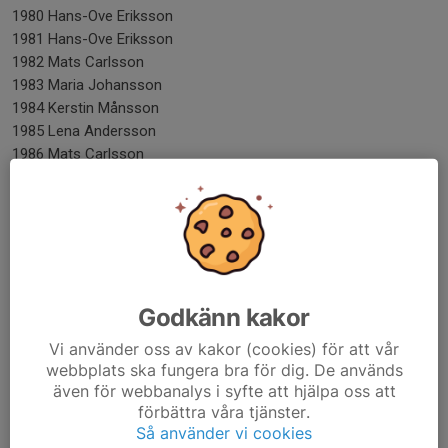
1980 Hans-Ove Eriksson
1981 Hans-Ove Eriksson
1982 Mats Carlsson
1983 Maria Johansson
1984 Kerstin Månsson
1985 Lena Andersson
1986 Mats Carlsson
1987 Anna Ek
1988 Mats Carlsson
1989 Per Ek
1990 Per Ek
1991 Per Ek
1992 Per Ek
Godkänn kakor
1993 Mats Carlsson
1994 Per Ek
Vi använder oss av kakor (cookies) för att vår
1995 Tommy Johansson
webbplats ska fungera bra för dig. De används
1996 Janis Ozolins
även för webbanalys i syfte att hjälpa oss att
1997 Tommy Johansson
förbättra våra tjänster.
1998 Mats Edengren
Så använder vi cookies