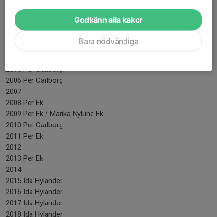
1999 Maria Wallström
2000 Kajsa Gustavsson
Godkänn alla kakor
2001
2002
Bara nödvändiga
2003 Jessica Karlsson
2004
2005 Per Carlborg
2006 Per Carlborg
2007
2008 Per Ek
2009 Per Ek / Marika Nylund Ek
2010 Per Carlborg
2011 Per Ek
2012
2013 Per Ek
2014
2015 Ida Hylander
2016 Ida Hylander
2017 Ida Hylander
2018 Ida Hylander