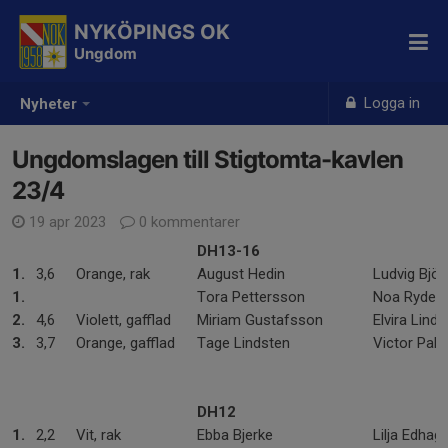
NYKÖPINGS OK
Ungdom
Logga in
Nyheter
Ungdomslagen till Stigtomta-kavlen
23/4
19 apr 2023
0 kommentarer
DH13-16
1.
3,6
Orange, rak
August Hedin
Ludvig Björ
1.
Tora Pettersson
Noa Rydehä
2.
4,6
Violett, gafflad
Miriam Gustafsson
Elvira Lind
3.
3,7
Orange, gafflad
Tage Lindsten
Victor Palm
DH12
1.
2,2
Vit, rak
Ebba Bjerke
Lilja Edhag