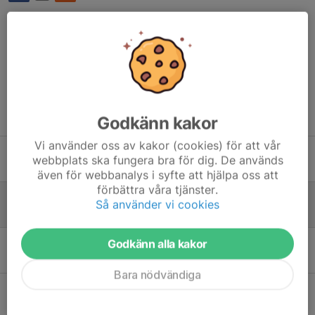
Kommentarer
Tidigare nyheter
Godkänn kakor
Vi använder oss av kakor (cookies) för att vår
Årets första 4-klubbsmatch
webbplats ska fungera bra för dig. De används
1 maj 2023
0
även för webbanalys i syfte att hjälpa oss att
förbättra våra tjänster.
Ungdomslagen till Stigtomta-kavlen 23/4
Så använder vi cookies
19 apr 2023
0
Påsklovsträning med veteranerna
Godkänn alla kakor
9 apr 2023
0
Bara nödvändiga
Ungdomslagen till Måsenstafetten 26/3
16 mar 2023
0