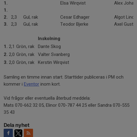
1.
Elsa Wirqvist
Alex Joha
1.
2.
2,3
Gul, rak
Cesar Edhager
Algot Linds
3.
2,3
Gul, rak
Teodor Bjerke
Axel Gusta
Inskolning
1.
2,1
Grön, rak
Dante Skog
2.
2,0
Grön, rak
Valter Svanberg
3.
2,0
Grön, rak
Kerstin Wirqvist
Samling en timme innan start. Starttider publiceras i PM och
kommer i
Eventor
inom kort.
Vid frågor eller eventuella återbud meddela:
Mats 070-662 32 05, Elinor 070-787 44 25 eller Sandra 070-555
35 43
Dela nyhet