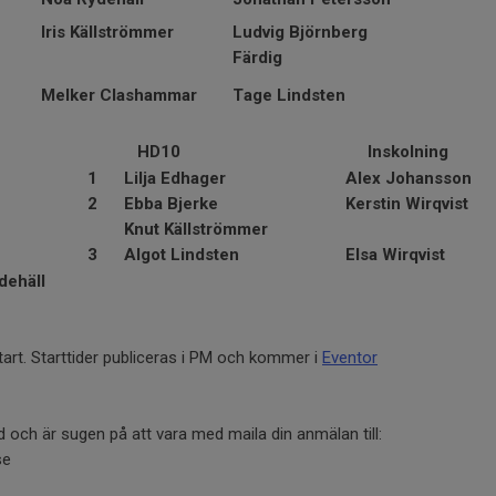
Iris Källströmmer
Ludvig Björnberg
Färdig
Melker Clashammar
Tage Lindsten
HD10
Inskolning
1
Lilja Edhager
Alex Johansson
2
Ebba Bjerke
Kerstin Wirqvist
Knut Källströmmer
3
Algot Lindsten
Elsa Wirqvist
dehäll
art. Starttider publiceras i PM och kommer i
Eventor
 och är sugen på att vara med maila din anmälan till:
se