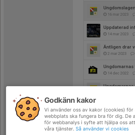
Ungdomslagen 
16 mar 2023
Uppdaterad in
14 mar 2023
Äntligen drar 
2 mar 2023
Ungdomarnas v
14 dec 2022
Ungdomarnas v
11 dec 2022
Godkänn kakor
Ungdomsinfo fö
Vi använder oss av kakor (cookies) för 
12 nov 2022
webbplats ska fungera bra för dig. De
för webbanalys i syfte att hjälpa oss at
våra tjänster.
Så använder vi cookies