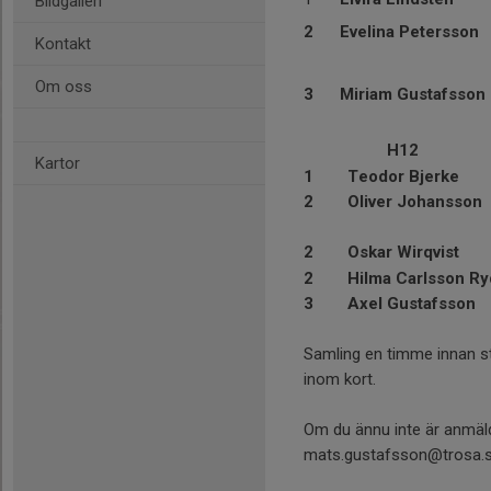
Bildgalleri
2
Evelina Petersson
Kontakt
Om oss
3
Miriam Gustafsson
H12
Kartor
1
Teodor Bjerke
2
Oliver Johansson
2
Oskar Wirqvist
2
Hilma Carlsson Ry
3
Axel Gustafsson
Samling en timme innan st
inom kort.
Om du ännu inte är anmäld
mats.gustafsson@trosa.