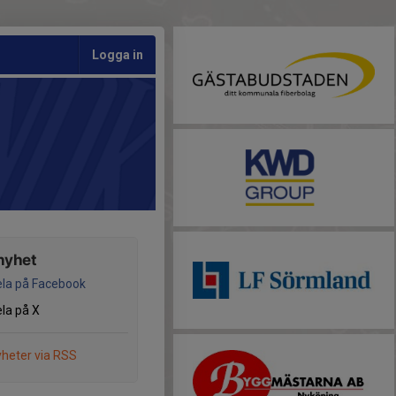
Logga in
nyhet
la på Facebook
la på X
heter via RSS