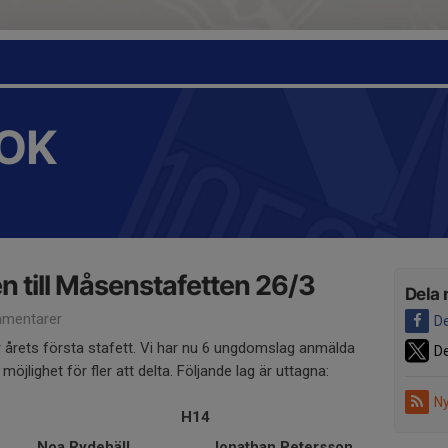
OK
till Måsenstafetten 26/3
Dela 
mentarer
De
r årets första stafett. Vi har nu 6 ungdomslag anmälda
De
öjlighet för fler att delta. Följande lag är uttagna:
Ny
H14
Noa Rydehäll
Jonathan Petersson