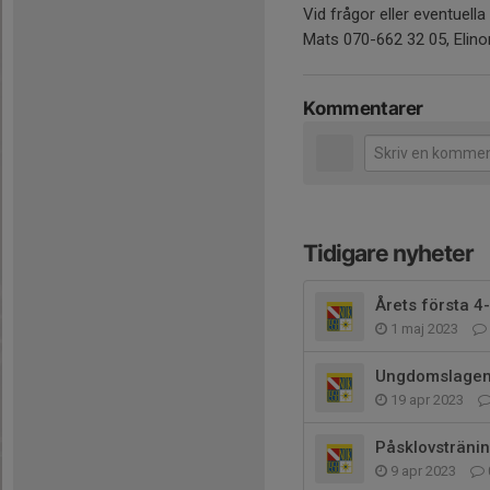
Vid frågor eller eventuell
Mats 070-662 32 05, Elino
Kommentarer
Tidigare nyheter
Årets första 
1 maj 2023
Ungdomslagen t
19 apr 2023
Påsklovsträni
9 apr 2023