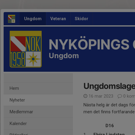
Ungdom
Veteran
Skidor
NYKÖPINGS 
Ungdom
Ungdomslagen 
Hem
16 mar 2023
0 kom
Nyheter
Nästa helg är det dags fö
Medlemmar
men det finns fortfarande m
Kalender
D16
1
Elvira Lindsten