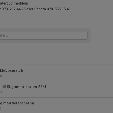
a återbud meddela:
r 070-787 44 25 eller Sandra 070-555 35 43
4-klubbsmatch
0
ill Stigtomta-kavlen 23/4
0
ng med veteranerna
0