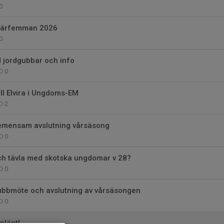
0
miärfemman 2026
0
 jordgubbar och info
0
till Elvira i Ungdoms-EM
2
emensam avslutning vårsäsong
0
och tävla med skotska ungdomar v 28?
0
klubbmöte och avslutning av vårsäsongen
0
nlänt!