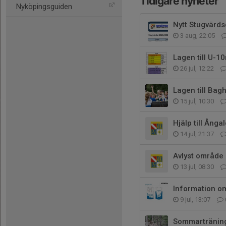
Tidigare nyheter
Nyköpingsguiden
Nytt Stugvärd
3 aug, 22:05
Lagen till U-10
26 jul, 12:22
Lagen till Bag
15 jul, 10:30
Hjälp till Ång
14 jul, 21:37
Avlyst område
13 jul, 08:30
Information om
9 jul, 13:07
Sommartränin