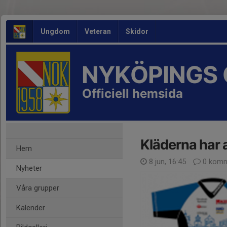
Ungdom
Veteran
Skidor
NYKÖPINGS 
Officiell hemsida
Kläderna har 
Hem
8 jun, 16:45
0 komm
Nyheter
Våra grupper
Kalender