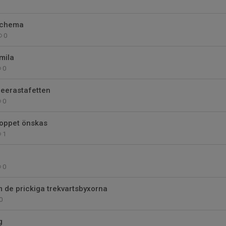
schema
0
mila
0
heerastafetten
0
aloppet önskas
1
0
 de prickiga trekvartsbyxorna
0
g