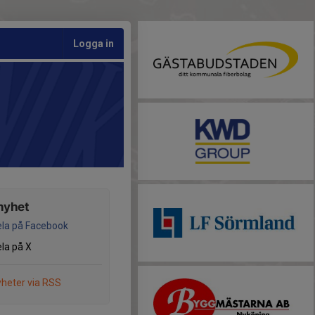
Logga in
nyhet
la på Facebook
la på X
heter via RSS