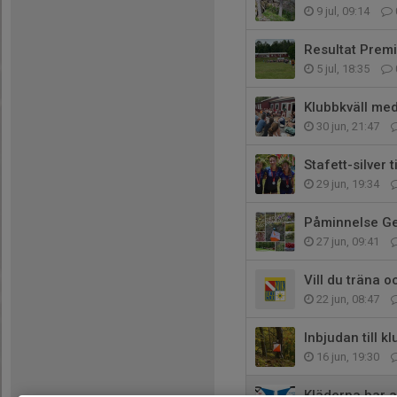
9 jul, 09:14
Resultat Pre
5 jul, 18:35
Klubbkväll med
30 jun, 21:47
Stafett-silver 
29 jun, 19:34
Påminnelse G
27 jun, 09:41
Vill du träna 
22 jun, 08:47
Inbjudan till 
16 jun, 19:30
Kläderna har a