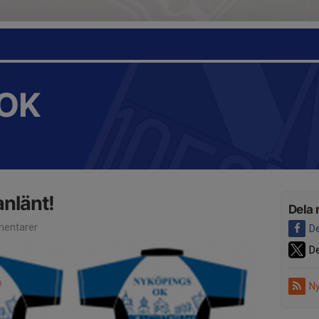
OK
anlänt!
Dela 
entarer
De
De
Ny