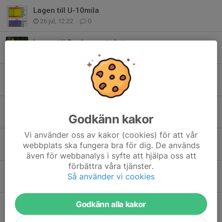
Lagen till U-10mila
26 jul, 12:22
0
Lagen till Bagheerastafetten
15 jul, 10:30
0
Hjälp till Ångaloppet önskas
14 jul, 21:37
1
Avlyst område
Godkänn kakor
13 jul, 08:30
0
Vi använder oss av kakor (cookies) för att vår
Information om de prickiga trekvartsbyxorna
webbplats ska fungera bra för dig. De används
9 jul, 13:07
0
även för webbanalys i syfte att hjälpa oss att
förbättra våra tjänster.
Sommarträning
Så använder vi cookies
9 jul, 09:14
0
Godkänn alla kakor
Resultat Premiärfemman 2026
5 jul, 18:35
0