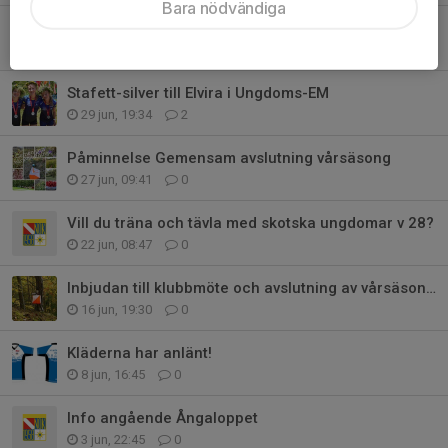
Bara nödvändiga
Klubbkväll med jordgubbar och info
30 jun, 21:47
0
Stafett-silver till Elvira i Ungdoms-EM
29 jun, 19:34
2
Påminnelse Gemensam avslutning vårsäsong
27 jun, 09:41
0
Vill du träna och tävla med skotska ungdomar v 28?
22 jun, 08:47
0
Inbjudan till klubbmöte och avslutning av vårsäsongen
16 jun, 19:30
0
Kläderna har anlänt!
8 jun, 16:45
0
Info angående Ångaloppet
3 jun, 22:45
0