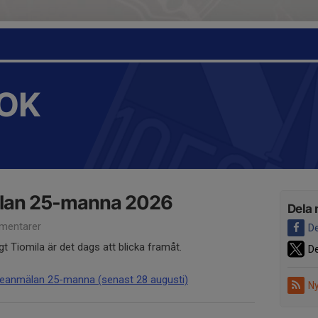
OK
älan 25-manna 2026
Dela 
mentarer
De
igt Tiomila är det dags att blicka framåt.
De
esseanmälan 25-manna (senast 28 augusti)
Ny