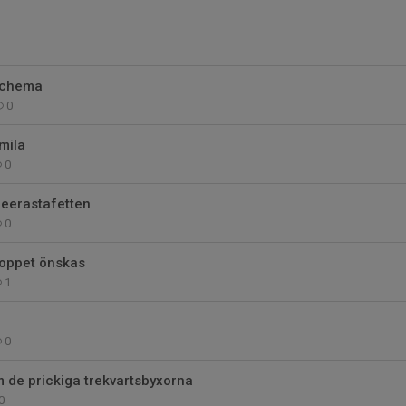
schema
0
mila
0
heerastafetten
0
aloppet önskas
1
0
 de prickiga trekvartsbyxorna
0