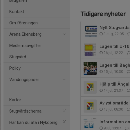
Bildgalleri
Kontakt
Tidigare nyheter
Om föreningen
Nytt Stugvärd
Arena Ekensberg
3 aug, 22:05
Medlemsavgifter
Lagen till U-10
26 jul, 12:22
Stugvärd
Lagen till Bag
Policy
15 jul, 10:30
Vandringspriser
Hjälp till Ång
14 jul, 21:37
Kartor
Avlyst område
13 jul, 08:30
Stugvärdschema
Information om
Här kan du äta i Nyköping
9 jul, 13:07