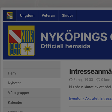
Ungdom
Veteran
Skidor
NYKÖPINGS 
Officiell hemsida
Intresseanm
Hem
3 maj, 19:33
0 kom
Nyheter
Nu när vi klarat av ett härl
Våra grupper
Eventor - Aktivitet: Intr
Kalender