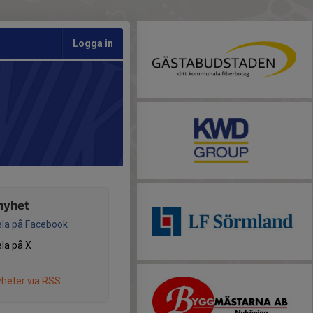
Logga in
nyhet
la på Facebook
la på X
heter via RSS