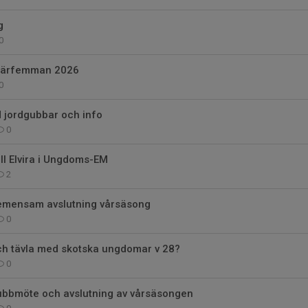
g
0
miärfemman 2026
0
 jordgubbar och info
0
till Elvira i Ungdoms-EM
2
emensam avslutning vårsäsong
0
och tävla med skotska ungdomar v 28?
0
klubbmöte och avslutning av vårsäsongen