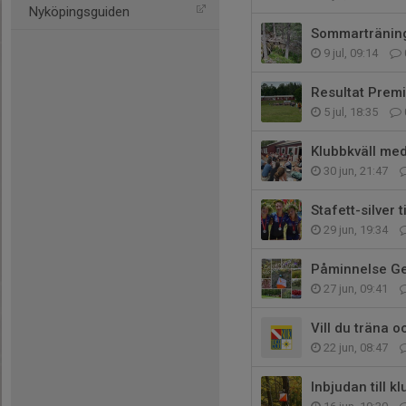
Nyköpingsguiden
Sommartränin
9 jul, 09:14
Resultat Pre
5 jul, 18:35
Klubbkväll med
30 jun, 21:47
Stafett-silver 
29 jun, 19:34
Påminnelse G
27 jun, 09:41
Vill du träna 
22 jun, 08:47
Inbjudan till 