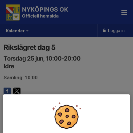
NYKÖPINGS OK
Officiell hemsida
Logga in
Kalender
Rikslägret dag 5
Torsdag 25 jun, 10:00-20:00
Idre
Samling: 10:00