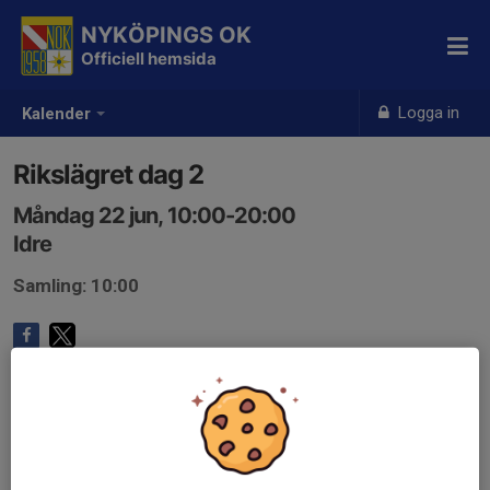
NYKÖPINGS OK
Officiell hemsida
Logga in
Kalender
Rikslägret dag 2
Måndag 22 jun, 10:00-20:00
Idre
Samling: 10:00