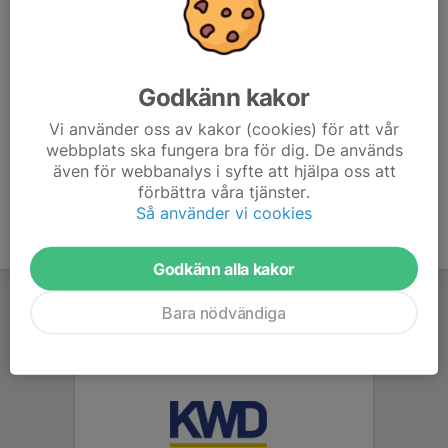
3–4 × 5 min i tävlingsfart 🔥
Spring gärna tillsammans – starta t.ex. med 15 sek
mellanrum för bra tempo och fokus.
Svårighet: Medel (inte så komplex)
Godkänn kakor
Spärrar: Finns – endast markerade med violett på kartan
Vi använder oss av kakor (cookies) för att vår
webbplats ska fungera bra för dig. De används
även för webbanalys i syfte att hjälpa oss att
förbättra våra tjänster.
Så använder vi cookies
Godkänn alla kakor
Bara nödvändiga