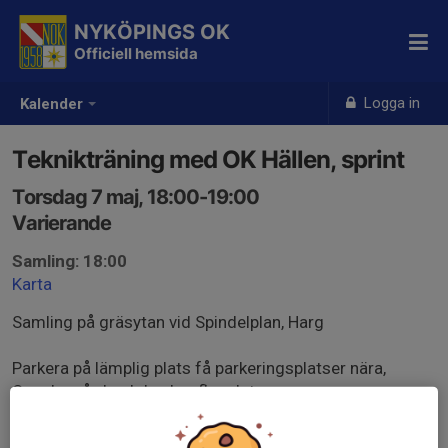
NYKÖPINGS OK
Officiell hemsida
Logga in
Kalender
Teknikträning med OK Hällen, sprint
Torsdag 7 maj, 18:00-19:00
Varierande
Samling: 18:00
Karta
Samling på gräsytan vid Spindelplan, Harg
Parkera på lämplig plats få parkeringsplatser nära,
Oppeby gård och Ica har fler platser
Vi kör sprintorientering i intervallform: