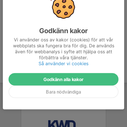
Anmäl gärna närvaro och bana i förväg, så vi vet hur
många kartor och korvar som går åt. Meddela också om
du vill ha vegetariskt eller glutenfritt alternativ.
Godkänn kakor
Varmt välkomna!
Vi använder oss av kakor (cookies) för att vår
webbplats ska fungera bra för dig. De används
även för webbanalys i syfte att hjälpa oss att
förbättra våra tjänster.
Så använder vi cookies
Godkänn alla kakor
Bara nödvändiga