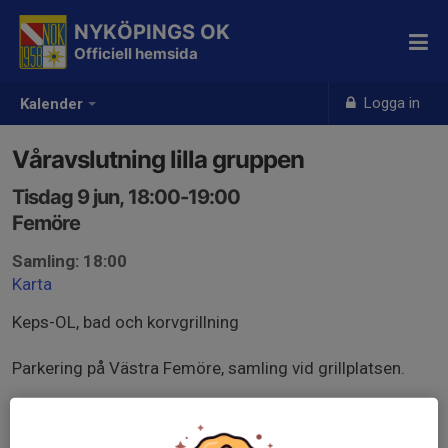
NYKÖPINGS OK
Officiell hemsida
Logga in
Kalender
Våravslutning lilla gruppen
Tisdag 9 jun, 18:00-19:00
Femöre
Samling: 18:00
Karta
Keps-OL, bad och korvgrillning
Parkering på Västra Femöre, samling vid grillplatsen.
Medtag keps eller annat föremål för utmärkning av
kontroll samt badkläder.