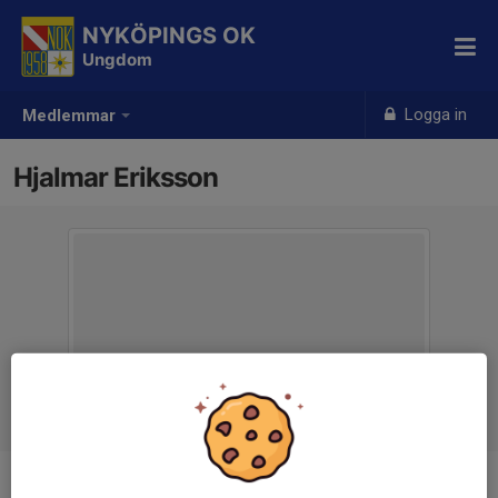
NYKÖPINGS OK
Ungdom
Logga in
Medlemmar
Hjalmar Eriksson
Ålder
15 år