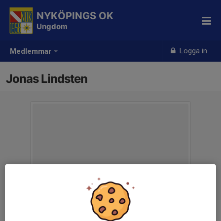
NYKÖPINGS OK
Ungdom
Logga in
Medlemmar
Jonas Lindsten
Titel