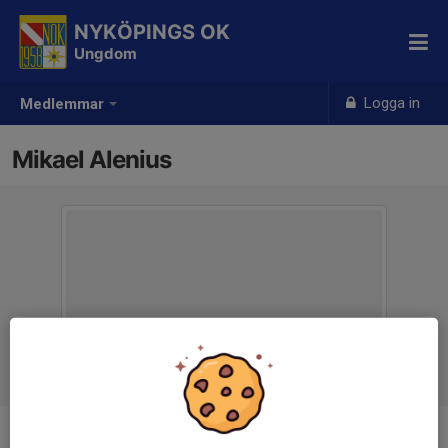
NYKÖPINGS OK
Ungdom
Logga in
Medlemmar
Mikael Alenius
Ålder
54 år