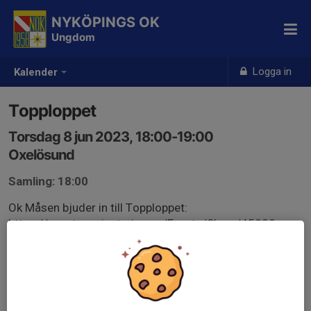
NYKÖPINGS OK
Ungdom
Logga in
Kalender
Topploppet
Torsdag 8 jun 2023, 18:00-19:00
Oxelösund
Samling: 18:00
Ok Måsen bjuder in till Topploppet:
https://eventor.orientering.se/Events/Show/45828